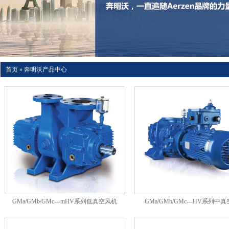
首页
»
奔明沃产品中心
GMa/GMb/GMc---mHV系列低真空风机
GMa/GMb/GMc---HV系列中