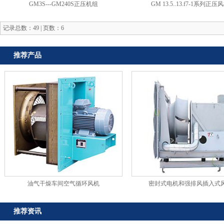
GM3S---GM240S正压机组
GM 13.5..13.f7-1系列正压
记录总数：49 | 页数：6
推荐产品
油气干燥车间空气循环风机
密封式电机和强排风插入式
推荐资讯