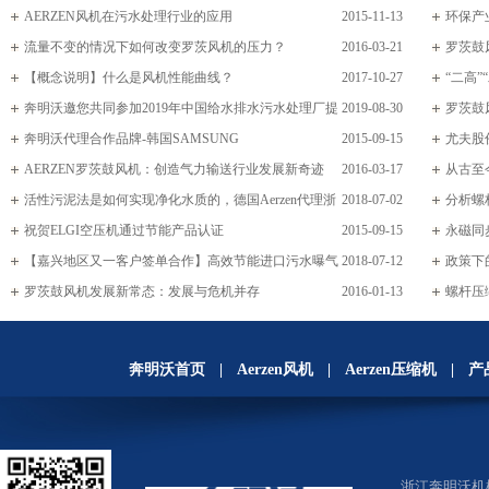
AERZEN风机在污水处理行业的应用
2015-11-13
环保产
流量不变的情况下如何改变罗茨风机的压力？
2016-03-21
罗茨鼓
【概念说明】什么是风机性能曲线？
2017-10-27
“二高”
奔明沃邀您共同参加2019年中国给水排水污水处理厂提
2019-08-30
罗茨鼓
标改造（污水处理提质增效）千人大会！
奔明沃代理合作品牌-韩国SAMSUNG
2015-09-15
尤夫股
AERZEN罗茨鼓风机：创造气力输送行业发展新奇迹
2016-03-17
从古至
活性污泥法是如何实现净化水质的，德国Aerzen代理浙
2018-07-02
分析螺
江奔眀沃和您一起学习
祝贺ELGI空压机通过节能产品认证
2015-09-15
永磁同
【嘉兴地区又一客户签单合作】高效节能进口污水曝气
2018-07-12
政策下
风机选择浙江奔明沃德国Aerzen！
罗茨鼓风机发展新常态：发展与危机并存
2016-01-13
螺杆压缩
奔明沃首页
|
Aerzen风机
|
Aerzen压缩机
|
产
浙江奔明沃