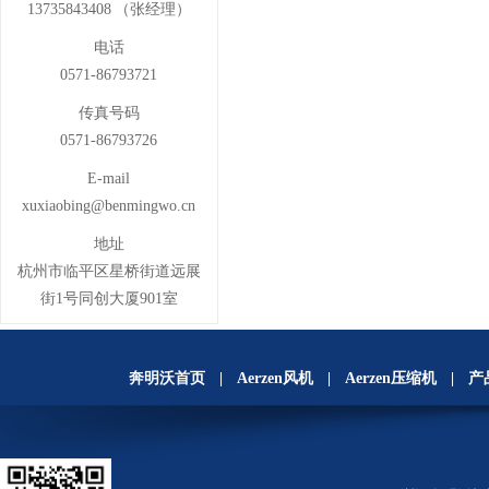
13735843408 （张经理）
电话
0571-86793721
传真号码
0571-86793726
E-mail
xuxiaobing@benmingwo.cn
地址
杭州市临平区星桥街道远展
街1号同创大厦901室
奔明沃首页
|
Aerzen风机
|
Aerzen压缩机
|
产