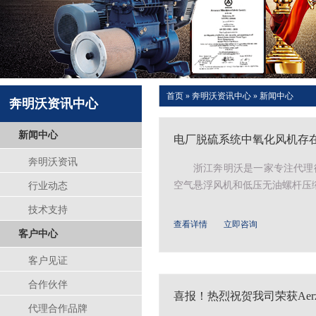
首页
»
奔明沃资讯中心
»
新闻中心
奔明沃资讯中心
新闻中心
电厂脱硫系统中氧化风机存
奔明沃资讯
浙江奔明沃是一家专注代理德
空气悬浮风机和低压无油螺杆压缩
行业动态
技术支持
查看详情
立即咨询
客户中心
客户见证
合作伙伴
喜报！热烈祝贺我司荣获Aerz
代理合作品牌