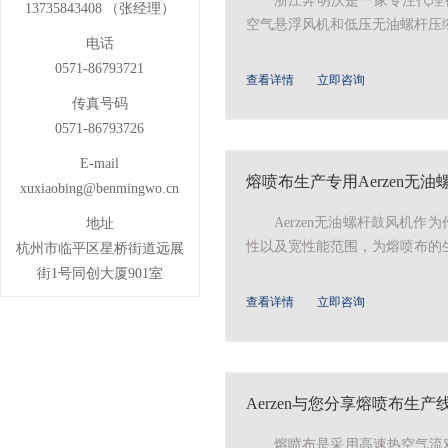
浙江奔明沃是一家专注代理德
13735843408 （张经理）
空气悬浮风机和低压无油螺杆压缩
电话
0571-86793721
查看详情
立即咨询
传真号码
0571-86793726
E-mail
熔喷布生产专用Aerzen无
xuxiaobing@benmingwo.cn
Aerzen无油螺杆鼓风机
地址
性以及宽性能范围，为熔喷布的生
杭州市临平区星桥街道远展
街1号同创大厦901室
查看详情
立即咨询
Aerzen与您分享熔喷布生
熔喷布是采用高速热空气流