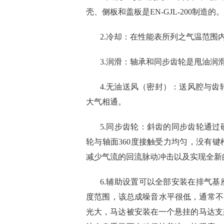
壳、侧板和盖板是EN-GJL-200制造的。
2.冷却：在性能表所列之气温范围
3.润滑：轴承和同步齿轮是甩油润
4.无油送风（密封）：送风腔与齿
大气相通。
5.同步齿轮：斜齿的同步齿轮通
轮与轴面360度接触受力均匀，没有
减少气流的回流脉动冲击以及实现全新
6.辅助设置可以全部安装在排气
度范围，该总成噪音水平很低，通常不需
光大，马达被安装在一个悬挂的马达支