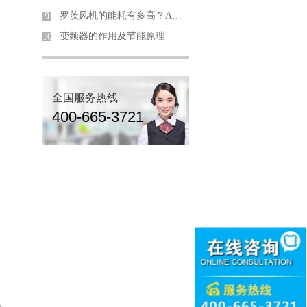
罗茨风机的能耗有多高？Aerzen风机用数据说话，节能率高达23%+！
9
变频器的作用及节能原理
10
全国服务热线
400-665-3721
力
造
，
机