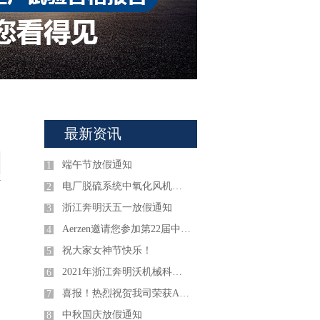
最新资讯
端午节放假通知
1
电厂脱硫系统中氧化风机存在的问题及改造方案
2
浙江奔明沃五一放假通知
3
Aerzen邀请您参加第22届中国环博会！
4
祝大家女神节快乐！
5
2021年浙江奔明沃机械科技有限公司春节放假通知
6
喜报！热烈祝贺我司荣获Aerzen2020年度五星级代理商称号!
7
中秋国庆放假通知
8