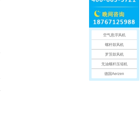
空气悬浮风机
螺杆鼓风机
与
罗茨鼓风机
无油螺杆压缩机
德国Aerzen
齿
以
速
扬
马