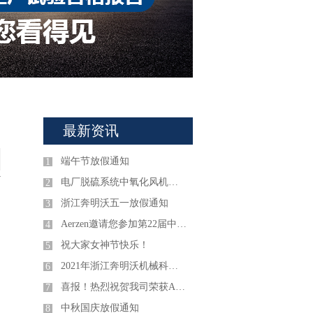
最新资讯
端午节放假通知
1
电厂脱硫系统中氧化风机存在的问题及改造方案
2
浙江奔明沃五一放假通知
3
Aerzen邀请您参加第22届中国环博会！
4
祝大家女神节快乐！
5
2021年浙江奔明沃机械科技有限公司春节放假通知
6
喜报！热烈祝贺我司荣获Aerzen2020年度五星级代理商称号!
7
中秋国庆放假通知
8