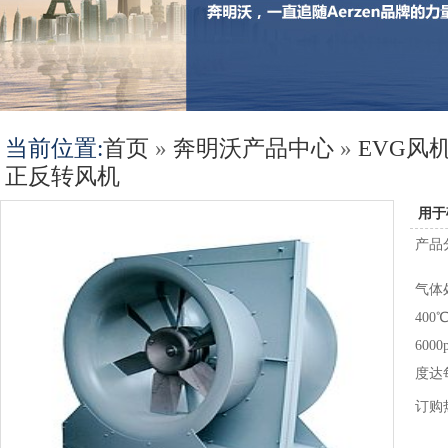
当前位置:
首页
»
奔明沃产品中心
»
EVG风
正反转风机
用于
产品
气体处
40
600
度达
订购