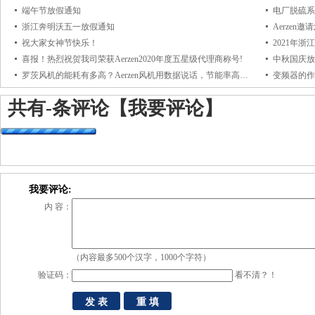
端午节放假通知
电厂脱硫系
浙江奔明沃五一放假通知
Aerzen
祝大家女神节快乐！
2021年
喜报！热烈祝贺我司荣获Aerzen2020年度五星级代理商称号!
中秋国庆放
罗茨风机的能耗有多高？Aerzen风机用数据说话，节能率高达23%+！
变频器的作
共有
-
条评论
【我要评论】
我要评论:
内 容：
（内容最多500个汉字，1000个字符）
验证码：
看不清？！